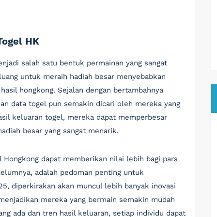
Togel HK
enjadi salah satu bentuk permainan yang sangat
 Peluang untuk meraih hadiah besar menyebabkan
 hasil hongkong. Sejalan dengan bertambahnya
 dan data togel pun semakin dicari oleh mereka yang
asil keluaran togel, mereka dapat memperbesar
iah besar yang sangat menarik.
l Hongkong dapat memberikan nilai lebih bagi para
ebelumnya, adalah pedoman penting untuk
5, diperkirakan akan muncul lebih banyak inovasi
, menjadikan mereka yang bermain semakin mudah
ng ada dan tren hasil keluaran, setiap individu dapat