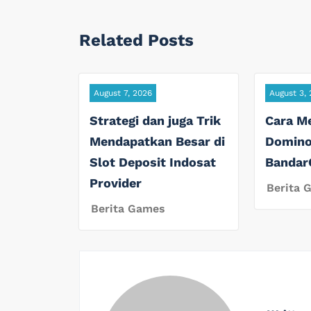
Related Posts
August 7, 2026
August 3,
Strategi dan juga Trik
Cara Me
Mendapatkan Besar di
Domino
Slot Deposit Indosat
Bandar
Provider
Berita 
Berita Games