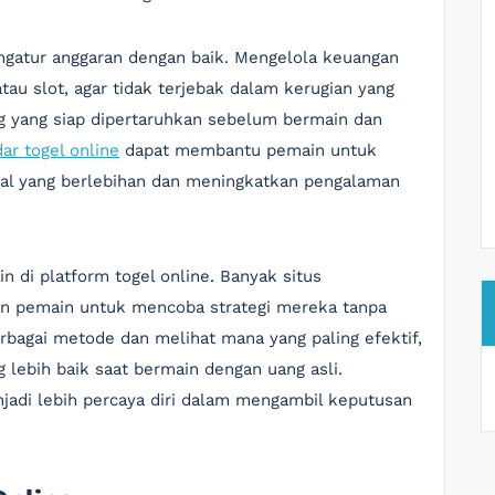
ngatur anggaran dengan baik. Mengelola keuangan
tau slot, agar tidak terjebak dalam kerugian yang
g yang siap dipertaruhkan sebelum bermain dan
ar togel online
dapat membantu pemain untuk
ial yang berlebihan dan meningkatkan pengalaman
in di platform togel online. Banyak situs
 pemain untuk mencoba strategi mereka tanpa
rbagai metode dan melihat mana yang paling efektif,
lebih baik saat bermain dengan uang asli.
adi lebih percaya diri dalam mengambil keputusan