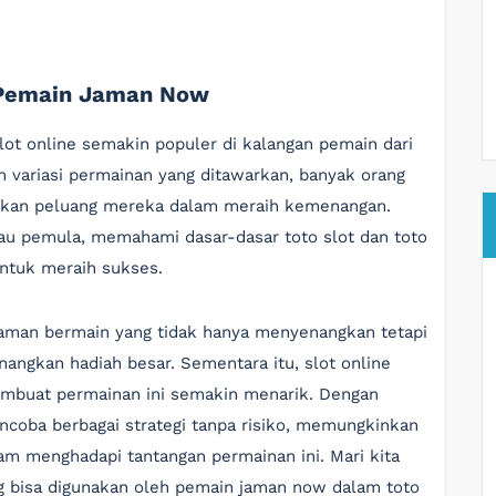
k Pemain Jaman Now
 slot online semakin populer di kalangan pemain dari
 variasi permainan yang ditawarkan, banyak orang
katkan peluang mereka dalam meraih kemenangan.
au pemula, memahami dasar-dasar toto slot dan toto
untuk meraih sukses.
laman bermain yang tidak hanya menyenangkan tetapi
gkan hadiah besar. Sementara itu, slot online
embuat permainan ini semakin menarik. Dengan
ncoba berbagai strategi tanpa risiko, memungkinkan
m menghadapi tantangan permainan ini. Mari kita
ng bisa digunakan oleh pemain jaman now dalam toto