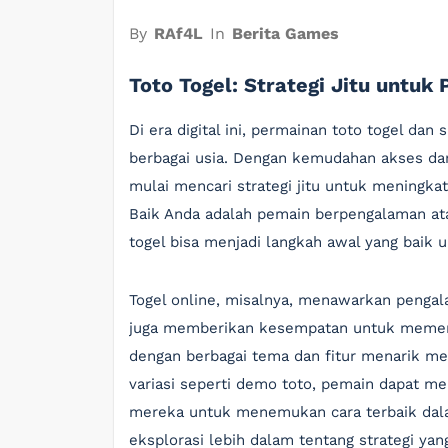
By
RAf4L
In
Berita Games
Toto Togel: Strategi Jitu untu
Di era digital ini, permainan toto togel dan
berbagai usia. Dengan kemudahan akses dan
mulai mencari strategi jitu untuk mening
Baik Anda adalah pemain berpengalaman at
togel bisa menjadi langkah awal yang baik 
Togel online, misalnya, menawarkan penga
juga memberikan kesempatan untuk memenan
dengan berbagai tema dan fitur menarik m
variasi seperti demo toto, pemain dapat me
mereka untuk menemukan cara terbaik dala
eksplorasi lebih dalam tentang strategi ya