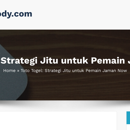
ody.com
: Strategi Jitu untuk Pemai
Home
»
Toto Togel: Strategi Jitu untuk Pemain Jaman Now