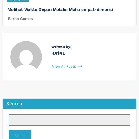
Melihat Waktu Depan Melalui Maha empat-dimensi
Berita Games
Written by:
RAf4L
View All Posts
Search
Search