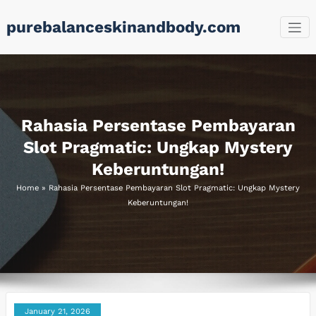
Skip
purebalanceskinandbody.com
to
content
Rahasia Persentase Pembayaran
Slot Pragmatic: Ungkap Mystery
Keberuntungan!
Home
»
Rahasia Persentase Pembayaran Slot Pragmatic: Ungkap Mystery
Keberuntungan!
January 21, 2026