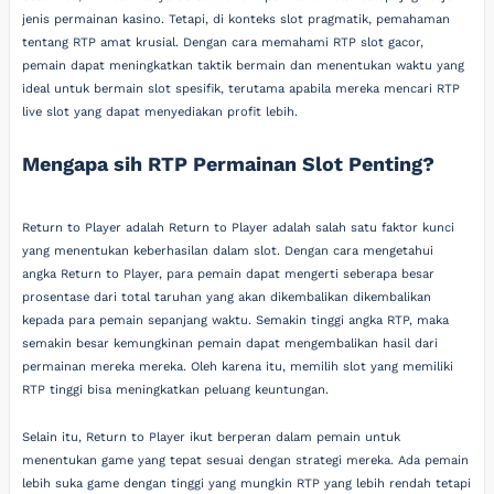
jenis permainan kasino. Tetapi, di konteks slot pragmatik, pemahaman
tentang RTP amat krusial. Dengan cara memahami RTP slot gacor,
pemain dapat meningkatkan taktik bermain dan menentukan waktu yang
ideal untuk bermain slot spesifik, terutama apabila mereka mencari RTP
live slot yang dapat menyediakan profit lebih.
Mengapa sih RTP Permainan Slot Penting?
Return to Player adalah Return to Player adalah salah satu faktor kunci
yang menentukan keberhasilan dalam slot. Dengan cara mengetahui
angka Return to Player, para pemain dapat mengerti seberapa besar
prosentase dari total taruhan yang akan dikembalikan dikembalikan
kepada para pemain sepanjang waktu. Semakin tinggi angka RTP, maka
semakin besar kemungkinan pemain dapat mengembalikan hasil dari
permainan mereka mereka. Oleh karena itu, memilih slot yang memiliki
RTP tinggi bisa meningkatkan peluang keuntungan.
Selain itu, Return to Player ikut berperan dalam pemain untuk
menentukan game yang tepat sesuai dengan strategi mereka. Ada pemain
lebih suka game dengan tinggi yang mungkin RTP yang lebih rendah tetapi