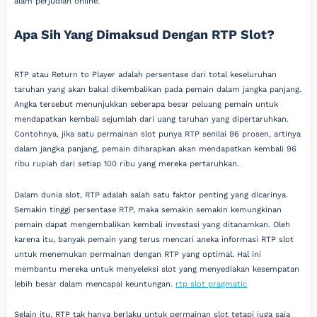
alam perjudian online.
Apa Sih Yang Dimaksud Dengan RTP Slot?
RTP atau Return to Player adalah persentase dari total keseluruhan
taruhan yang akan bakal dikembalikan pada pemain dalam jangka panjang.
Angka tersebut menunjukkan seberapa besar peluang pemain untuk
mendapatkan kembali sejumlah dari uang taruhan yang dipertaruhkan.
Contohnya, jika satu permainan slot punya RTP senilai 96 prosen, artinya
dalam jangka panjang, pemain diharapkan akan mendapatkan kembali 96
ribu rupiah dari setiap 100 ribu yang mereka pertaruhkan.
Dalam dunia slot, RTP adalah salah satu faktor penting yang dicarinya.
Semakin tinggi persentase RTP, maka semakin semakin kemungkinan
pemain dapat mengembalikan kembali investasi yang ditanamkan. Oleh
karena itu, banyak pemain yang terus mencari aneka informasi RTP slot
untuk menemukan permainan dengan RTP yang optimal. Hal ini
membantu mereka untuk menyeleksi slot yang menyediakan kesempatan
lebih besar dalam mencapai keuntungan.
rtp slot pragmatic
Selain itu, RTP tak hanya berlaku untuk permainan slot tetapi juga saja