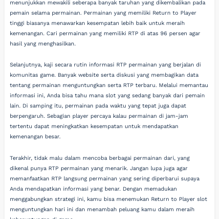
menunjukkan mewakili seberapa banyak taruhan yang dikembalikan pada
pemain selama permainan. Permainan yang memiliki Return to Player
tinggi biasanya menawarkan kesempatan lebih baik untuk meraih
kemenangan. Cari permainan yang memiliki RTP di atas 96 persen agar
hasil yang menghasilkan.
Selanjutnya, kaji secara rutin informasi RTP permainan yang berjalan di
komunitas game. Banyak website serta diskusi yang membagikan data
tentang permainan menguntungkan serta RTP terbaru. Melalui memantau
informasi ini, Anda bisa tahu mana slot yang sedang banyak dari pemain
lain. Di samping itu, permainan pada waktu yang tepat juga dapat
berpengaruh. Sebagian player percaya kalau permainan di jam-jam
tertentu dapat meningkatkan kesempatan untuk mendapatkan
kemenangan besar.
Terakhir, tidak malu dalam mencoba berbagai permainan dari, yang
dikenal punya RTP permainan yang menarik. Jangan lupa juga agar
memanfaatkan RTP langsung permainan yang sering diperbarui supaya
Anda mendapatkan informasi yang benar. Dengan memadukan
menggabungkan strategi ini, kamu bisa menemukan Return to Player slot
menguntungkan hari ini dan menambah peluang kamu dalam meraih