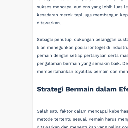
sukses mencapai audiens yang lebih luas le
kesadaran merek tapi juga membangun kep
ditawarkan.
Sebagai penutup, dukungan pelanggan cust
kian meneguhkan posisi Iontogel di indust
pemain dengan setiap pertanyaan serta mas
pengalaman bermain yang semakin baik. Den
mempertahankan loyalitas pemain dan mena
Strategi Bermain dalam Efe
Salah satu faktor dalam mencapai keberhas
metode tertentu sesuai. Pemain harus me
ditawarkan dan menentukan yang paling coc