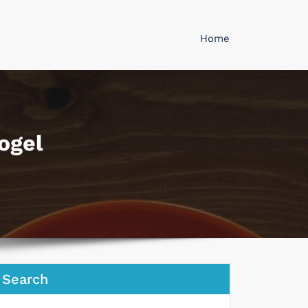
Home
ogel
Search