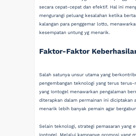
secara cepat-cepat dan efektif. Hal ini me
mengurangi peluang kesalahan ketika bertar
kalangan para penggemar lotto, menawarka
kesempatan untung yg menarik.
Faktor-Faktor Keberhasila
Salah satunya unsur utama yang berkontribu
pengembangan teknologi yang terus terus-
yang Iontogel menawarkan pengalaman ber
diterapkan dalam permainan ini diciptakan
menarik lebih banyak pemain agar bergabung
Selain teknologi, strategi pemasaran yang 
Iontogel. Melalui kampanye promosi yang me