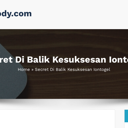
ody.com
ret Di Balik Kesuksesan Iont
Home
»
Secret Di Balik Kesuksesan Iontogel