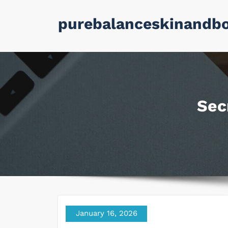
Skip
purebalanceskinandb
to
content
Sec
January 16, 2026