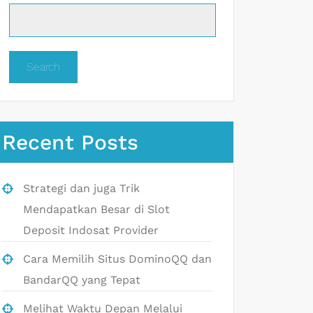
Search
Recent Posts
Strategi dan juga Trik
Mendapatkan Besar di Slot
Deposit Indosat Provider
Cara Memilih Situs DominoQQ dan
BandarQQ yang Tepat
Melihat Waktu Depan Melalui