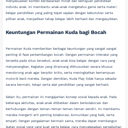
menyesuaikan konten berdasarkan minat dan kemajuan pendidikan
individu anak. Ini membantu anak-anak mengetahui game serta materi
belajar pendidikan yang paling tepat sejalan dengan kebutuhan serta
pilihan anak, menjadikan tahap belajar lebih berhasil dan mengasyikkan.
Keuntungan Permainan Kuda bagi Bocah
Permainan Kuda memberikan berbagai keuntungan yang sangat sangat
penting di fase perkembangan bocah. Dengan permainan interaksi yang
tersedia pada situs tersebut, anak-anak bisa belajar dengan cara yang
menyenangkan. Kegiatan yang dirancang dikhususkan secara khusus
mendorong anak agar berpikir kritis, serta meningkatkan kemampuan
motorik kecil mereka. Dengan demikian, Kuda Play tidak hanya sekadar
sarana bermain, tetapi serta alat pendidikan yang sangat berhasil.
Selain itu, permainan ini mengajarkan konsep sosial kepada anak. Pada
beberapa aktivitas, anak-anak dilibatkan dalam berkolaborasi dan
berhubungan dengan teman-teman teman-teman sendiri. Ini membantu
mereka mengerti arti penting kolaborasi, komunikasi yang baik, serta
empati. Dengan pengalaman bermain sama, mereka dapat membangun
ikatan sosial yang yang kuat serta belajar cara menyelesaikan perselisihan