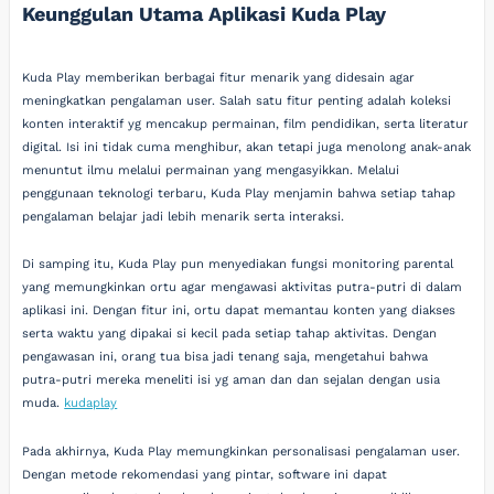
Keunggulan Utama Aplikasi Kuda Play
Kuda Play memberikan berbagai fitur menarik yang didesain agar
meningkatkan pengalaman user. Salah satu fitur penting adalah koleksi
konten interaktif yg mencakup permainan, film pendidikan, serta literatur
digital. Isi ini tidak cuma menghibur, akan tetapi juga menolong anak-anak
menuntut ilmu melalui permainan yang mengasyikkan. Melalui
penggunaan teknologi terbaru, Kuda Play menjamin bahwa setiap tahap
pengalaman belajar jadi lebih menarik serta interaksi.
Di samping itu, Kuda Play pun menyediakan fungsi monitoring parental
yang memungkinkan ortu agar mengawasi aktivitas putra-putri di dalam
aplikasi ini. Dengan fitur ini, ortu dapat memantau konten yang diakses
serta waktu yang dipakai si kecil pada setiap tahap aktivitas. Dengan
pengawasan ini, orang tua bisa jadi tenang saja, mengetahui bahwa
putra-putri mereka meneliti isi yg aman dan dan sejalan dengan usia
muda.
kudaplay
Pada akhirnya, Kuda Play memungkinkan personalisasi pengalaman user.
Dengan metode rekomendasi yang pintar, software ini dapat