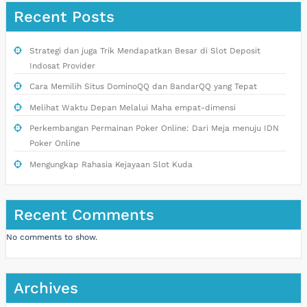
Recent Posts
Strategi dan juga Trik Mendapatkan Besar di Slot Deposit
Indosat Provider
Cara Memilih Situs DominoQQ dan BandarQQ yang Tepat
Melihat Waktu Depan Melalui Maha empat-dimensi
Perkembangan Permainan Poker Online: Dari Meja menuju IDN
Poker Online
Mengungkap Rahasia Kejayaan Slot Kuda
Recent Comments
No comments to show.
Archives