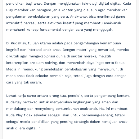
pendidikan bagi anak. Dengan menggunakan teknologi digital digital, Kuda
Play memberikan beragam jenis konten yang disusun agar memberikan
pengalaman pembelajaran yang seru. Anak-anak bisa menikmati game
interaktif, narrasi, serta aktivitas kreatif yang membantu anak-anak
memahami konsep fundamental dengan cara yang menggugah.
Di KudaPlay, tujuan utama adalah pada pengembangan kemampuan
kognitif dan interaksi anak-anak. Dengan materi yang bervariasi, mereka
dikutuk agar mengeksplorasi dunia di sekitar mereka, melatih
keterampilan problem solving, dan menambah daya ingat serta fokus.
Media ini mendukung pendekatan pembelajaran yang menyeluruh, di
mana anak tidak sekadar bermain saja, tetapi juga dengan cara dengan
cara yang tak suram.
Lewat kerja sama antara orang tua, pendidik, serta pengembang konten,
KudaPlay bertekad untuk menyediakan lingkungan yang aman dan
mendukung dan menyokong pertumbuhan anak-anak. Hal ini membuat
Kuda Play tidak sekadar sebagai jalan untuk bersenang-senang, tetapi
sebagai media pendidikan yang penting strategis dalam kemajuan anak-
anak di era digital ini.