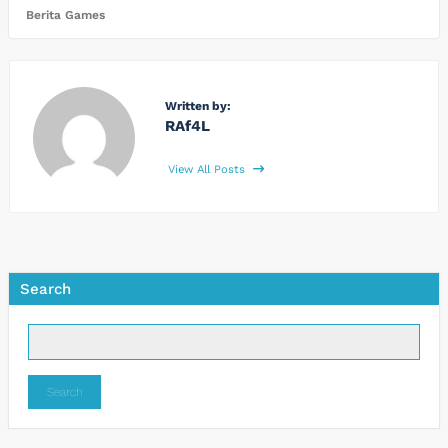
Berita Games
Written by:
RAf4L
View All Posts
Search
Search