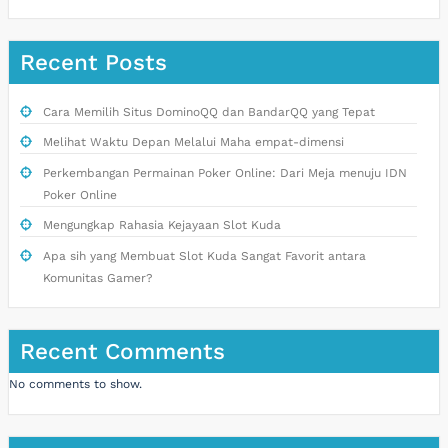
Recent Posts
Cara Memilih Situs DominoQQ dan BandarQQ yang Tepat
Melihat Waktu Depan Melalui Maha empat-dimensi
Perkembangan Permainan Poker Online: Dari Meja menuju IDN
Poker Online
Mengungkap Rahasia Kejayaan Slot Kuda
Apa sih yang Membuat Slot Kuda Sangat Favorit antara
Komunitas Gamer?
Recent Comments
No comments to show.