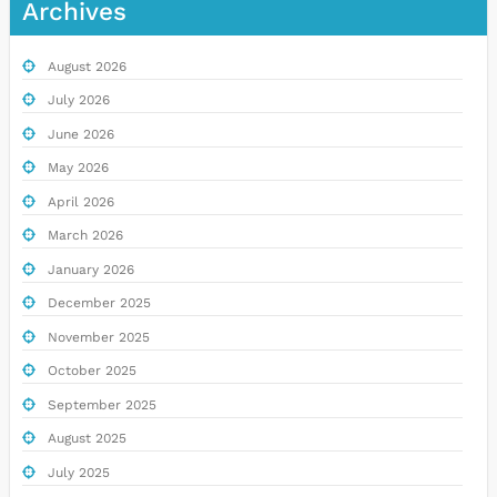
Archives
August 2026
July 2026
June 2026
May 2026
April 2026
March 2026
January 2026
December 2025
November 2025
October 2025
September 2025
August 2025
July 2025