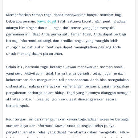
Memanfaatkan teman togel dapat menawarkan banyak manfaat bagi
beberapa pemain.
kawantogel
Salah satunya keuntungan penting adalah
adanya bimbingan dan dukungan dari teman yang juga menyukai
permainan ini . Saat Anda punya satu teman togel, Anda dapat berbagi
berbagi informasi, strategi, dan prediksi angka yang mungkin lebih
mungkin akurat. Hal ini tentunya dapat meningkatkan peluang Anda
untuk menang dalam pertaruhan.
Selain itu , bermain togel bersama kawan menawarkan momen sosial
yang seru. Aktivitas ini tidak hanya hanya berjudi , tetapi juga menjalin
kebersamaan dan menguatkan tali persahabatan. Anda bisa mengadakan
diskusi atau malahan merayakan kemenangan bersama, yang merupakan
pengalaman berharga dalam hidup. Togel yang biasanya dianggap sebagai
aktivitas pribadi , bisa jadi lebih seru saat diselenggarakan secara
berkelompok.
Keuntungan lain dari menggunakan kawan togel adalah akses ke berbagai
sumber daya dan informasi. Kawan Anda barangkali telah punya
pengetahuan atau relasi yang dapat membantu dalam mengetahui seluk-