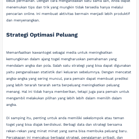
beluk permainan. Dengan cara mengandalkan satu sama lain, Anda dapat
menemukan tips dan trik yang mungkin tidak tersedia hanya melalui
pencarian online. Ini membuat aktivitas bermain menjadi lebih produktif
dan menyenangkan.
Strategi Optimasi Peluang
Memanfaatkan kawantogel sebagai media untuk meningkatkan
kemungkinan dalam ajang togel mengharuskan pemahaman yang
mendalam angka dan pola. Salah satu strategi yang bisa dapat digunakan
yaitu penganalisaan statistik dari keluaran sebelumnya. Dengan mencatat
angka-angka yang sering muncul, para pemain dapat membuat prediksi
yang lebih terarah terarah serta berpeluang meningkatkan peluang
menang. Hal ini tidak hanya memberikan, tetapi juga para pemain untuk
mengambil melakukan pilihan yang lebih lebih dalam memilih dalam
angka.
Di samping itu, penting untuk anda memiliki sekelompok atau teman
togel yang bisa diajak berdiskusi. Berbagi data dan strategi bersama
rekan-rekan yang minat minat yang sama bisa membuka peluang baru.
Percakapan ini mencakup berbagai strategi, pengalaman pribadi, dan