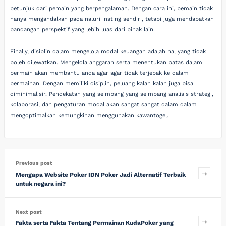
petunjuk dari pemain yang berpengalaman. Dengan cara ini, pemain tidak
hanya mengandalkan pada naluri insting sendiri, tetapi juga mendapatkan
pandangan perspektif yang lebih luas dari pihak lain.
Finally, disiplin dalam mengelola modal keuangan adalah hal yang tidak
boleh dilewatkan. Mengelola anggaran serta menentukan batas dalam
bermain akan membantu anda agar agar tidak terjebak ke dalam
permainan. Dengan memiliki disiplin, peluang kalah kalah juga bisa
diminimalisir. Pendekatan yang seimbang yang seimbang analisis strategi,
kolaborasi, dan pengaturan modal akan sangat sangat dalam dalam
mengoptimalkan kemungkinan menggunakan kawantogel.
Previous post
Mengapa Website Poker IDN Poker Jadi Alternatif Terbaik
untuk negara ini?
Next post
Fakta serta Fakta Tentang Permainan KudaPoker yang