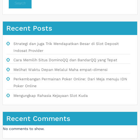
Search
Recent Posts
Strategi dan juga Trik Mendapatkan Besar di Slot Deposit
Indosat Provider
Cara Memilih Situs DominoQQ dan BandarQQ yang Tepat
Melihat Waktu Depan Melalui Maha empat-dimensi
Perkembangan Permainan Poker Online: Dari Meja menuju IDN
Poker Online
Mengungkap Rahasia Kejayaan Slot Kuda
Recent Comments
No comments to show.