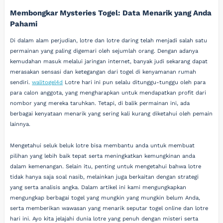
Membongkar Mysteries Togel: Data Menarik yang Anda
Pahami
Di dalam alam perjudian, lotre dan lotre daring telah menjadi salah satu
permainan yang paling digemari oleh sejumlah orang. Dengan adanya
kemudahan masuk melalui jaringan internet, banyak judi sekarang dapat
merasakan sensasi dan ketegangan dari togel di kenyamanan rumah
sendiri.
walitogel4d
Lotre hari ini pun selalu ditunggu-tunggu oleh para
para calon anggota, yang mengharapkan untuk mendapatkan profit dari
nombor yang mereka taruhkan. Tetapi, di balik permainan ini, ada
berbagai kenyataan menarik yang sering kali kurang diketahui oleh pemain
lainnya.
Mengetahui seluk beluk lotre bisa membantu anda untuk membuat
pilihan yang lebih baik tepat serta meningkatkan kemungkinan anda
dalam kemenangan. Selain itu, penting untuk mengetahui bahwa lotre
tidak hanya saja soal nasib, melainkan juga berkaitan dengan strategi
yang serta analisis angka. Dalam artikel ini kami mengungkapkan
mengungkap berbagai togel yang mungkin yang mungkin belum Anda,
serta memberikan wawasan yang menarik seputar togel online dan lotre
hari ini. Ayo kita jelajahi dunia lotre yang penuh dengan misteri serta