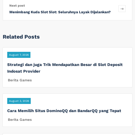
Next post
Menimbang Kuda Slot Slot: Seluruhnya Layak Dijalankan?
Related Posts
August 7, 2026
Strategi dan juga Trik Mendapatkan Besar di Slot Deposit
Indosat Provider
Berita Games
August 3, 2026
Cara Memilih Situs DominoQQ dan BandarQQ yang Tepat
Berita Games