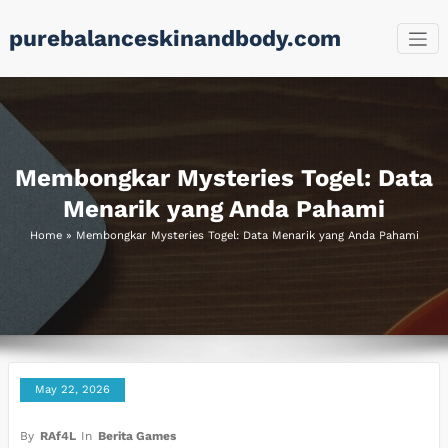
Skip
purebalanceskinandbody.com
to
content
Membongkar Mysteries Togel: Data
Menarik yang Anda Pahami
Home
»
Membongkar Mysteries Togel: Data Menarik yang Anda Pahami
May 22, 2026
By
RAf4L
In
Berita Games