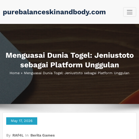
Skip
purebalanceskinandbody.com
to
content
Menguasai Dunia Togel: Jeniustoto
sebagai Platform Unggulan
Home
»
Menguasai Dunia Togel: Jeniustoto sebagai Platform Unggulan
May 17, 2026
By
RAf4L
In
Berita Games