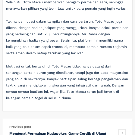
Selain itu, Toto Macau memberikan beragam permainan seru, sehingga
menawarkan pilihan yang lebih luas untuk para pemain yang ingin variasi.
Tak hanya inovasi dalam tampilan dan cara bertaruh, Toto Macau juga
dikenal dengan hadiah jackpot yang menggiurkan. Banyak sekali partisipan
yang berkeinginan untuk uji peruntungannya, terutama dengan
kemungkinan hadiah yang besar. Selain itu, platform ini memiliki nama
baik yang baik dalam aspek transaksi, membuat pemain merasa terjamin
serta aman dalam setiap taruhan yang lakukan.
Motivasi untuk bertaruh di Toto Macau tidak hanya datang dari
tantangan serta hiburan yang disediakan, tetapi juga daripada masyarakat
yang solid di sekitarnya. Banyak partisipan saling berbagi pengalaman dan
taktik, yang menciptakan lingkungan yang integratif dan ramah. Dengan
semua semua kualitas ini, wajar jika Toto Macau terus jadi favorit di
kalangan pemain togel di seluruh dunia.
Previous post
Mengenal Permainan Kudapoker: Game Cerdik di Ujung