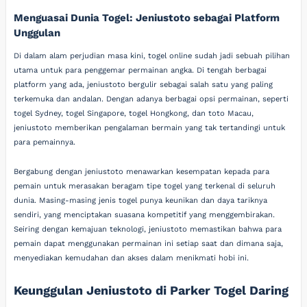
Menguasai Dunia Togel: Jeniustoto sebagai Platform
Unggulan
Di dalam alam perjudian masa kini, togel online sudah jadi sebuah pilihan
utama untuk para penggemar permainan angka. Di tengah berbagai
platform yang ada, jeniustoto bergulir sebagai salah satu yang paling
terkemuka dan andalan. Dengan adanya berbagai opsi permainan, seperti
togel Sydney, togel Singapore, togel Hongkong, dan toto Macau,
jeniustoto memberikan pengalaman bermain yang tak tertandingi untuk
para pemainnya.
Bergabung dengan jeniustoto menawarkan kesempatan kepada para
pemain untuk merasakan beragam tipe togel yang terkenal di seluruh
dunia. Masing-masing jenis togel punya keunikan dan daya tariknya
sendiri, yang menciptakan suasana kompetitif yang menggembirakan.
Seiring dengan kemajuan teknologi, jeniustoto memastikan bahwa para
pemain dapat menggunakan permainan ini setiap saat dan dimana saja,
menyediakan kemudahan dan akses dalam menikmati hobi ini.
Keunggulan Jeniustoto di Parker Togel Daring