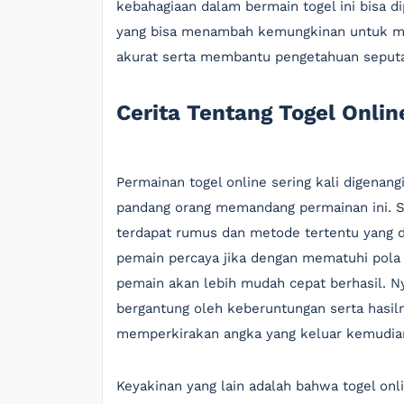
kebahagiaan dalam bermain togel ini bisa d
yang bisa menambah kemungkinan untuk men
akurat serta membantu pengetahuan seputa
Cerita Tentang Togel Onlin
Permainan togel online sering kali digenan
pandang orang memandang permainan ini. S
terdapat rumus dan metode tertentu yang 
pemain percaya jika dengan mematuhi pola 
pemain akan lebih mudah cepat berhasil. Ny
bergantung oleh keberuntungan serta hasiln
memperkirakan angka yang keluar kemudia
Keyakinan yang lain adalah bahwa togel onli