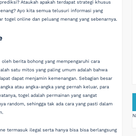
iprediksi? Ataukah apakah terdapat strategi khusus
ang? Ayo kita semua telusuri informasi yang
r togel online dan peluang menang yang sebenarnya.
e
gi oleh berita bohong yang mempengaruhi cara
alah satu mitos yang paling umum adalah bahwa
dapat dapat menjamin kemenangan. Sebagian besar
angka atau angka-angka yang pernah keluar, para
atanya, togel adalah permainan yang sangat
ya random, sehingga tak ada cara yang pasti dalam
n.
N
ne termasuk ilegal serta hanya bisa bisa berlangsung