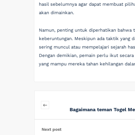
hasil sebelumnya agar dapat membuat pilih
akan dimainkan.
Namun, penting untuk diperhatikan bahwa 
keberuntungan. Meskipun ada taktik yang 
sering muncul atau mempelajari sejarah has
Dengan demikian, pemain perlu ikut secara
yang mampu mereka tahan kehilangan dalam p
Bagaimana teman Togel Men
Next post