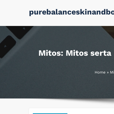
Skip
purebalanceskinandb
to
content
Mitos: Mitos serta
Home
»
Mi