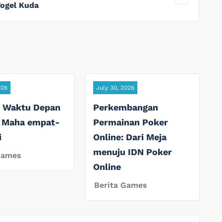
ogel Kuda
026
July 30, 2026
t Waktu Depan
Perkembangan
i Maha empat-
Permainan Poker
i
Online: Dari Meja
menuju IDN Poker
Games
Online
Berita Games