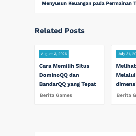
Menyusun Keuangan pada Permainan T
Related Posts
August 3, 2026
July 31, 2
Cara Memilih Situs
Meliha
DominoQQ dan
Melalu
BandarQQ yang Tepat
dimens
Berita Games
Berita 