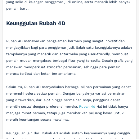
yang solid di kalangan penggemar judi online, serta menarik lebih banyak
pemain baru.
Keunggulan Rubah 4D
Rubah 4D menawarkan pengalaman bermain yang sangat inovatif dan
mengasyikkan bagi para penggemar judi. Salah satu keunggulannya adalah
tampilannya yang menarik dan antarmuka yang user-friendly, membuat
pemain mudah mengakses berbagai fitur yang tersedia. Desain grafis yang
menawan memperkuat atmosfer permainan, sehingga para pemain
merasa terlibat dan betah berlama-lama.
Selain itu, Rubah 4D menyediakan berbagai pilihan permainan yang dapat
memenuhi selera setiap pemain. Dengan banyaknya variasi permainan
yang ditawarkan, dari slot hingga permainan meja, pengguna dapat
memilih sesuai dengan preferensi mereka.
Rubah 4d
Hal ini tidak hanya
menjaga minat pemain, tetapi juga memberikan peluang besar untuk
meraih keuntungan secara maksimal.
Keunggulan lain dari Rubah 4D adalah sistem keamanannya yang canggih.