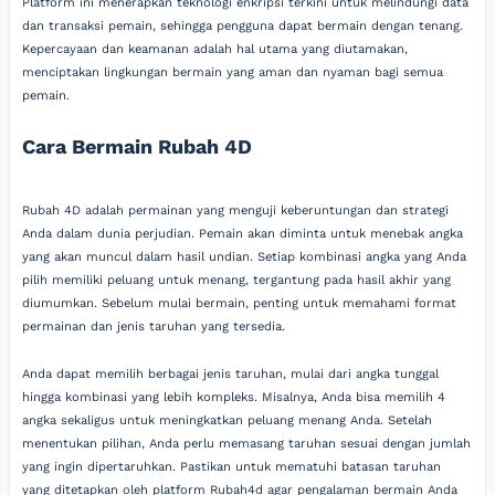
Platform ini menerapkan teknologi enkripsi terkini untuk melindungi data
dan transaksi pemain, sehingga pengguna dapat bermain dengan tenang.
Kepercayaan dan keamanan adalah hal utama yang diutamakan,
menciptakan lingkungan bermain yang aman dan nyaman bagi semua
pemain.
Cara Bermain Rubah 4D
Rubah 4D adalah permainan yang menguji keberuntungan dan strategi
Anda dalam dunia perjudian. Pemain akan diminta untuk menebak angka
yang akan muncul dalam hasil undian. Setiap kombinasi angka yang Anda
pilih memiliki peluang untuk menang, tergantung pada hasil akhir yang
diumumkan. Sebelum mulai bermain, penting untuk memahami format
permainan dan jenis taruhan yang tersedia.
Anda dapat memilih berbagai jenis taruhan, mulai dari angka tunggal
hingga kombinasi yang lebih kompleks. Misalnya, Anda bisa memilih 4
angka sekaligus untuk meningkatkan peluang menang Anda. Setelah
menentukan pilihan, Anda perlu memasang taruhan sesuai dengan jumlah
yang ingin dipertaruhkan. Pastikan untuk mematuhi batasan taruhan
yang ditetapkan oleh platform Rubah4d agar pengalaman bermain Anda