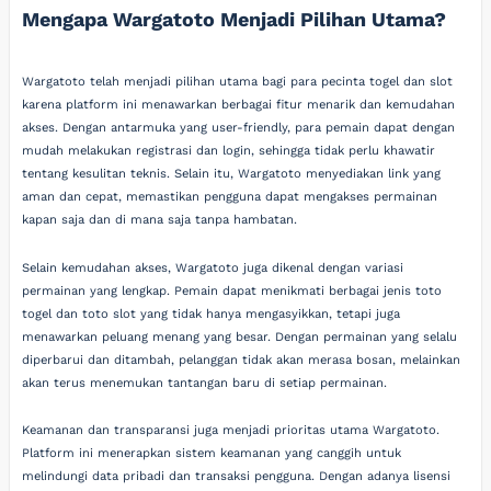
Mengapa Wargatoto Menjadi Pilihan Utama?
Wargatoto telah menjadi pilihan utama bagi para pecinta togel dan slot
karena platform ini menawarkan berbagai fitur menarik dan kemudahan
akses. Dengan antarmuka yang user-friendly, para pemain dapat dengan
mudah melakukan registrasi dan login, sehingga tidak perlu khawatir
tentang kesulitan teknis. Selain itu, Wargatoto menyediakan link yang
aman dan cepat, memastikan pengguna dapat mengakses permainan
kapan saja dan di mana saja tanpa hambatan.
Selain kemudahan akses, Wargatoto juga dikenal dengan variasi
permainan yang lengkap. Pemain dapat menikmati berbagai jenis toto
togel dan toto slot yang tidak hanya mengasyikkan, tetapi juga
menawarkan peluang menang yang besar. Dengan permainan yang selalu
diperbarui dan ditambah, pelanggan tidak akan merasa bosan, melainkan
akan terus menemukan tantangan baru di setiap permainan.
Keamanan dan transparansi juga menjadi prioritas utama Wargatoto.
Platform ini menerapkan sistem keamanan yang canggih untuk
melindungi data pribadi dan transaksi pengguna. Dengan adanya lisensi