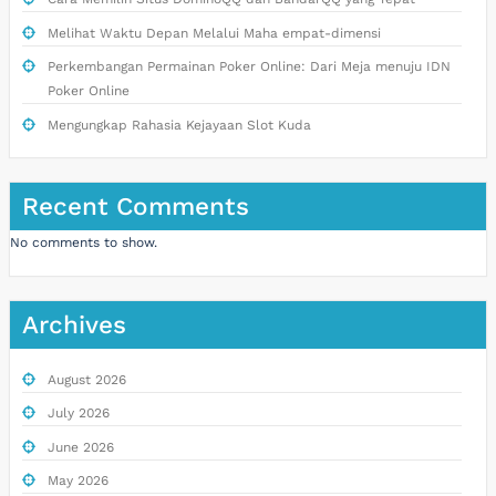
Melihat Waktu Depan Melalui Maha empat-dimensi
Perkembangan Permainan Poker Online: Dari Meja menuju IDN
Poker Online
Mengungkap Rahasia Kejayaan Slot Kuda
Recent Comments
No comments to show.
Archives
August 2026
July 2026
June 2026
May 2026