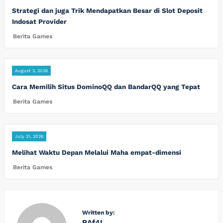
Strategi dan juga Trik Mendapatkan Besar di Slot Deposit
Indosat Provider
Berita Games
August 3, 2026
Cara Memilih Situs DominoQQ dan BandarQQ yang Tepat
Berita Games
July 31, 2026
Melihat Waktu Depan Melalui Maha empat-dimensi
Berita Games
Written by:
RAf4L