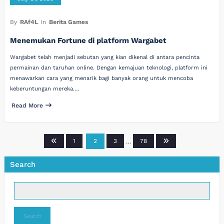
By
RAf4L
In
Berita Games
Menemukan Fortune di platform Wargabet
Wargabet telah menjadi sebutan yang kian dikenal di antara pencinta
permainan dan taruhan online. Dengan kemajuan teknologi, platform ini
menawarkan cara yang menarik bagi banyak orang untuk mencoba
keberuntungan mereka.…
Read More
Posts
1
2
3
…
78
pagination
Search
Search