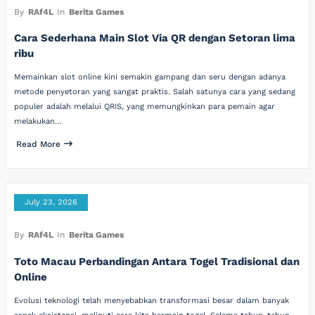
By
RAf4L
In
Berita Games
Cara Sederhana Main Slot Via QR dengan Setoran lima
ribu
Memainkan slot online kini semakin gampang dan seru dengan adanya
metode penyetoran yang sangat praktis. Salah satunya cara yang sedang
populer adalah melalui QRIS, yang memungkinkan para pemain agar
melakukan…
Read More
July 23, 2026
By
RAf4L
In
Berita Games
Toto Macau Perbandingan Antara Togel Tradisional dan
Online
Evolusi teknologi telah menyebabkan transformasi besar dalam banyak