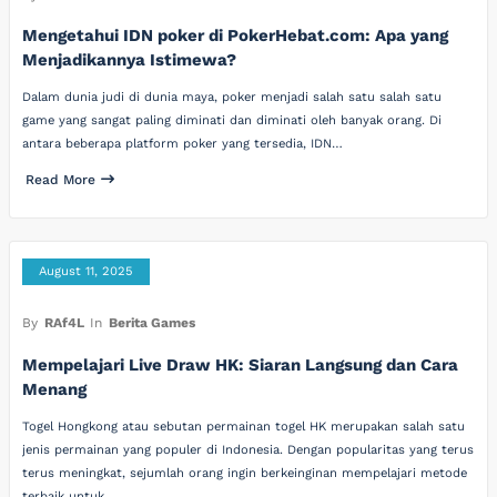
Mengetahui IDN poker di PokerHebat.com: Apa yang
Menjadikannya Istimewa?
Dalam dunia judi di dunia maya, poker menjadi salah satu salah satu
game yang sangat paling diminati dan diminati oleh banyak orang. Di
antara beberapa platform poker yang tersedia, IDN…
Read More
August 11, 2025
By
RAf4L
In
Berita Games
Mempelajari Live Draw HK: Siaran Langsung dan Cara
Menang
Togel Hongkong atau sebutan permainan togel HK merupakan salah satu
jenis permainan yang populer di Indonesia. Dengan popularitas yang terus
terus meningkat, sejumlah orang ingin berkeinginan mempelajari metode
terbaik untuk…