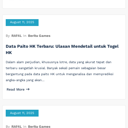
August 11, 2025
By
RAf4L
In
Berita Games
Data Paito HK Terbaru: Ulasan Mendetail untuk Togel
HK
Dalam alam perjudian, khususnya lotre, data yang akurat tepat dan
terbaru sangatlah krusial. Banyak sekali pemain sebagaian besar
bergantung pada data paito HK untuk menganalisa dan memprediksi
angka-angka yang akan…
Read More
August 11, 2025
By
RAf4L
In
Berita Games