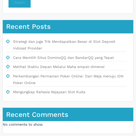
Search
Recent Posts
Strategi dan juga Trik Mendapatkan Besar di Slot Deposit
Indosat Provider
Cara Memilih Situs DominoQQ dan BandarQQ yang Tepat
Melihat Waktu Depan Melalui Maha empat-dimensi
Perkembangan Permainan Poker Online: Dari Meja menuju IDN
Poker Online
Mengungkap Rahasia Kejayaan Slot Kuda
Recent Comments
No comments to show.