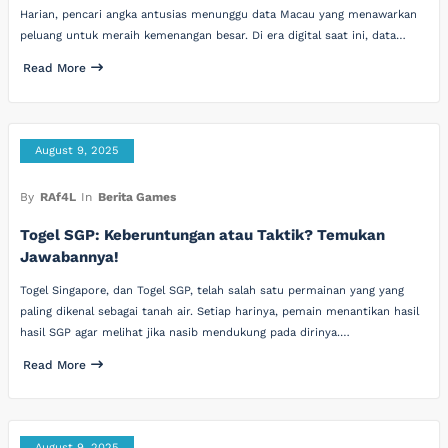
Harian, pencari angka antusias menunggu data Macau yang menawarkan
peluang untuk meraih kemenangan besar. Di era digital saat ini, data…
Read More
August 9, 2025
By
RAf4L
In
Berita Games
Togel SGP: Keberuntungan atau Taktik? Temukan
Jawabannya!
Togel Singapore, dan Togel SGP, telah salah satu permainan yang yang
paling dikenal sebagai tanah air. Setiap harinya, pemain menantikan hasil
hasil SGP agar melihat jika nasib mendukung pada dirinya.…
Read More
August 9, 2025