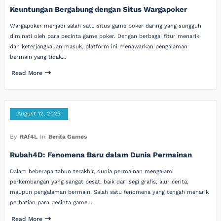
Keuntungan Bergabung dengan Situs Wargapoker
Wargapoker menjadi salah satu situs game poker daring yang sungguh
diminati oleh para pecinta game poker. Dengan berbagai fitur menarik
dan keterjangkauan masuk, platform ini menawarkan pengalaman
bermain yang tidak…
Read More
August 12, 2025
By
RAf4L
In
Berita Games
Rubah4D: Fenomena Baru dalam Dunia Permainan
Dalam beberapa tahun terakhir, dunia permainan mengalami
perkembangan yang sangat pesat, baik dari segi grafis, alur cerita,
maupun pengalaman bermain. Salah satu fenomena yang tengah menarik
perhatian para pecinta game…
Read More